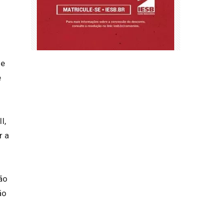
 e
e
I,
r a
ão
ão