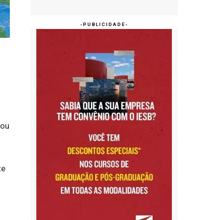
rou
te