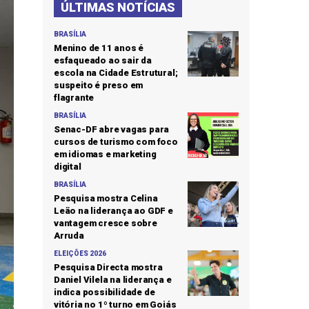
ÚLTIMAS NOTÍCIAS
BRASÍLIA
Menino de 11 anos é
esfaqueado ao sair da
escola na Cidade Estrutural;
suspeito é preso em
flagrante
BRASÍLIA
Senac-DF abre vagas para
cursos de turismo com foco
em idiomas e marketing
digital
BRASÍLIA
Pesquisa mostra Celina
Leão na liderança ao GDF e
vantagem cresce sobre
Arruda
ELEIÇÕES 2026
Pesquisa Directa mostra
Daniel Vilela na liderança e
indica possibilidade de
vitória no 1º turno em Goiás