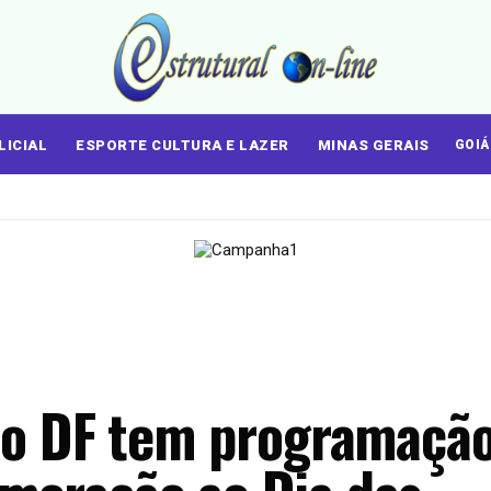
LICIAL
ESPORTE CULTURA E LAZER
MINAS GERAIS
GOI
 do DF tem programaçã