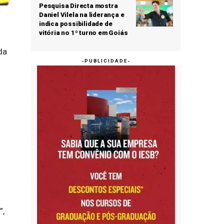
Pesquisa Directa mostra
Daniel Vilela na liderança e
indica possibilidade de
vitória no 1º turno em Goiás
da
s
”,