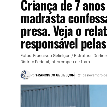
Criança de 7 anos
madrasta confessa
presa. Veja o rela
responsável pelas
Fotos: Francisco Gelielçon / Estrutural On-l
Distrito Federal, interrompeu de form...
Por
FRANCISCO GELIELÇON
21 de novembro d