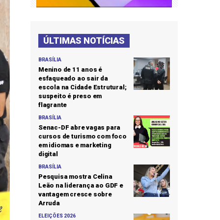
ÚLTIMAS NOTÍCIAS
BRASÍLIA
Menino de 11 anos é
esfaqueado ao sair da
escola na Cidade Estrutural;
suspeito é preso em
flagrante
BRASÍLIA
Senac-DF abre vagas para
cursos de turismo com foco
em idiomas e marketing
digital
BRASÍLIA
Pesquisa mostra Celina
Leão na liderança ao GDF e
vantagem cresce sobre
Arruda
ELEIÇÕES 2026