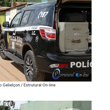
 Gelielçon / Estrutural On-line