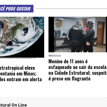
CÊ PODE GOSTAR
BRASÍLIA
Menino de 11 anos é
esfaqueado ao sair da escola
xtratropical eleva
na Cidade Estrutural; suspeit
ventania em Minas;
é preso em flagrante
des entram em alerta
utural On Line