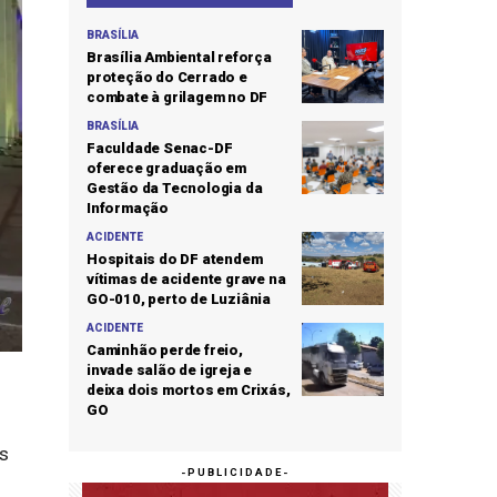
BRASÍLIA
Brasília Ambiental reforça
proteção do Cerrado e
combate à grilagem no DF
BRASÍLIA
Faculdade Senac-DF
oferece graduação em
Gestão da Tecnologia da
Informação
ACIDENTE
Hospitais do DF atendem
vítimas de acidente grave na
GO-010, perto de Luziânia
ACIDENTE
Caminhão perde freio,
invade salão de igreja e
deixa dois mortos em Crixás,
GO
as