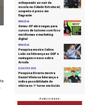
esfaqueado ao sair da
escola na Cidade Estrutural;
suspeito é preso em
flagrante
BRASÍLIA
Senac-DF abre vagas para
cursos de turismo com foco
em idiomas e marketing
digital
BRASÍLIA
Pesquisa mostra Celina
Leão na liderança ao GDF e
vantagem cresce sobre
Arruda
ELEIÇÕES 2026
Pesquisa Directa mostra
Daniel Vilela na liderança e
ta
indica possibilidade de
vitória no 1º turno em Goiás
o