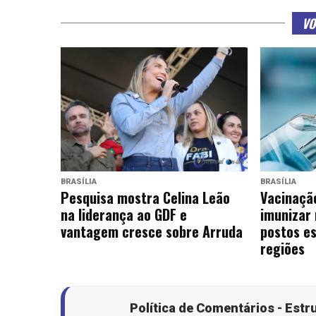
VO
BRASÍLIA
BRASÍLIA
Pesquisa mostra Celina Leão
Vacinação
na liderança ao GDF e
imunizar
vantagem cresce sobre Arruda
postos es
regiões
Política de Comentários - Estr