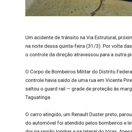
Um acidente de trânsito na Via Estrutural, próx
na noite dessa quinta-feira (31/3). Por volta da
o controle da direção atravessou para a outra pi
O Corpo de Bombeiros Militar do Distrito Feder
controle havia saído de uma rua em Vicente Pires
saltou o guard rail — grade de proteção às marg
Taguatinga.
O carro atingido, um Renault Duster preto, parou
do automóvel foi atendido pelos bombeiros e lev
dor na região lombar e na lateral do tórax. Apesa