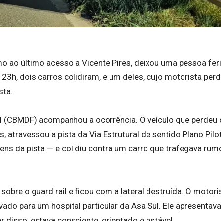
imo ao último acesso a Vicente Pires, deixou uma pessoa fer
s 23h, dois carros colidiram, e um deles, cujo motorista per
sta.
al (CBMDF) acompanhou a ocorrência. O veículo que perdeu 
, atravessou a pista da Via Estrutural de sentido Plano Pilo
ens da pista — e colidiu contra um carro que trafegava rum
 sobre o guard rail e ficou com a lateral destruída. O motori
ado para um hospital particular da Asa Sul. Ele apresentava
r disso, estava consciente, orientado e estável.