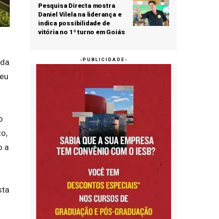
Pesquisa Directa mostra
Daniel Vilela na liderança e
indica possibilidade de
vitória no 1º turno em Goiás
ida
deu
o
to,
o a
sta