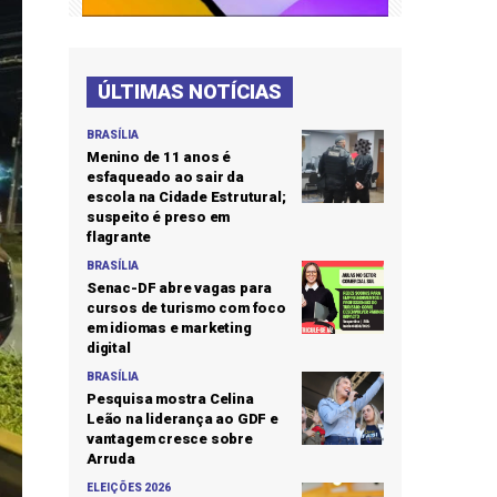
ÚLTIMAS NOTÍCIAS
BRASÍLIA
Menino de 11 anos é
esfaqueado ao sair da
escola na Cidade Estrutural;
suspeito é preso em
flagrante
BRASÍLIA
Senac-DF abre vagas para
cursos de turismo com foco
em idiomas e marketing
digital
BRASÍLIA
Pesquisa mostra Celina
Leão na liderança ao GDF e
vantagem cresce sobre
Arruda
ELEIÇÕES 2026